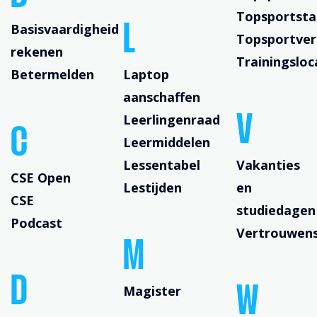
Topsportsta
Basisvaardigheid
L
Topsportver
rekenen
Trainingsloc
Betermelden
Laptop
aanschaffen
Leerlingenraad
V
C
Leermiddelen
Lessentabel
Vakanties
CSE Open
Lestijden
en
CSE
studiedagen
Podcast
Vertrouwen
M
D
Magister
W