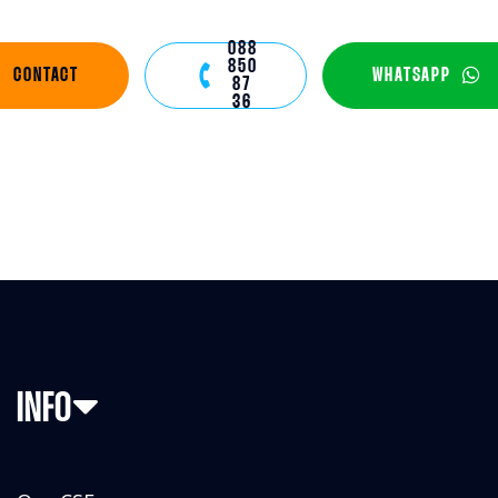
088
850
CONTACT
WHATSAPP
87
36
INFO