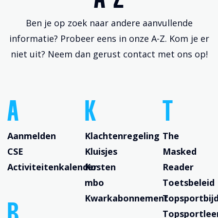
A-Z
Ben je op zoek naar andere aanvullende
informatie? Probeer eens in onze A-Z. Kom je er
niet uit? Neem dan gerust contact met ons op!
A
K
T
Aanmelden
Klachtenregeling
The
CSE
Kluisjes
Masked
Activiteitenkalender
Kosten
Reader
mbo
Toetsbeleid
Kwarkabonnement
Topsportbij
B
Topsportlee