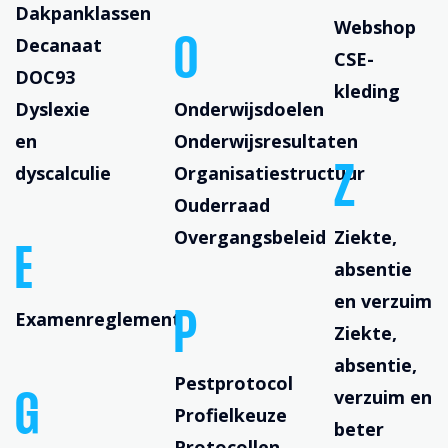
Dakpanklassen
Webshop
Decanaat
O
CSE-
DOC93
kleding
Dyslexie
Onderwijsdoelen
en
Onderwijsresultaten
dyscalculie
Organisatiestructuur
Z
Ouderraad
Overgangsbeleid
Ziekte,
E
absentie
en verzuim
Examenreglement
P
Ziekte,
absentie,
Pestprotocol
verzuim en
G
Profielkeuze
beter
Protocollen