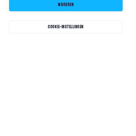
WEIGEREN
COOKIE-INSTELLINGEN
ALLE FOCUS OP JOUW TALENT
BEREIK JOUW
VOLLEYBALTOP
Welkom op een unieke plek. Waar sport en