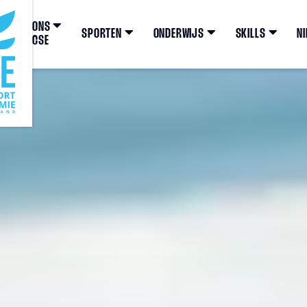
ONS
SPORTEN
ONDERWIJS
SKILLS
N
CSE