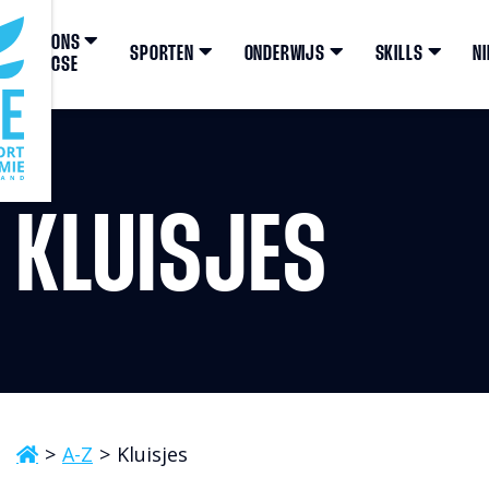
ONS
SPORTEN
ONDERWIJS
SKILLS
N
CSE
KLUISJES
A-Z
Kluisjes