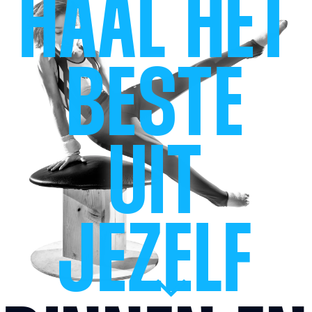
HAAL HET
BESTE
UIT
JEZELF