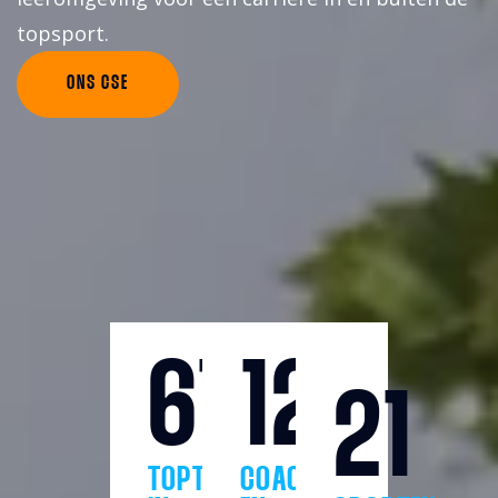
topsport.
ONS CSE
610
125
21
TOPTALENTEN
COACHES