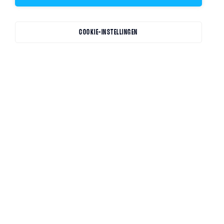
COOKIE-INSTELLINGEN
FOCUS OP SPORTACROBATIEK
HIER START DE WEG
NAAR DE TOP
Welkom op een unieke plek. Waar sport en
voortgezet onderwijs samenkomen. Waar je