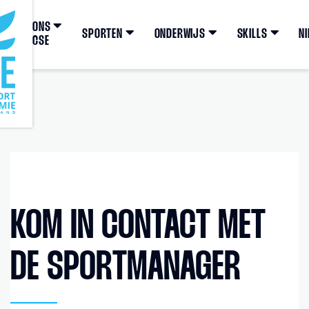
ONS
SPORTEN
ONDERWIJS
SKILLS
N
CSE
KOM IN CONTACT MET
DE SPORTMANAGER